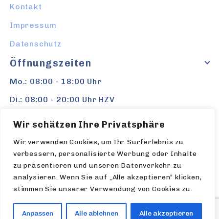
Kontakt
Impressum
Datenschutz
Öffnungszeiten
Mo.: 08:00 - 18:00 Uhr
Di.: 08:00 - 20:00 Uhr HZV
Mi.: 08:00 - 13:00 Uhr / Ab 14:00 Uhr
Wir schätzen Ihre Privatsphäre
Privatsprechstunden
Wir verwenden Cookies, um Ihr Surferlebnis zu
Do.: 08:00 - 18:00 Uhr
verbessern, personalisierte Werbung oder Inhalte
zu präsentieren und unseren Datenverkehr zu
Fr.: 08:00 - 16:00 Uhr
analysieren. Wenn Sie auf „Alle akzeptieren“ klicken,
stimmen Sie unserer Verwendung von Cookies zu.
© 2026 Kinderärzte Tauberbischofsheim Dr.
Anpassen
Alle ablehnen
Alle akzeptieren