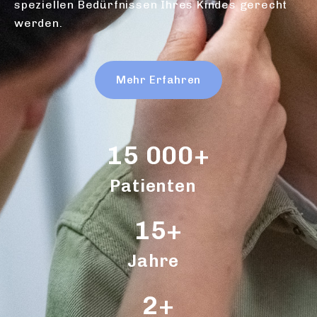
speziellen Bedürfnissen Ihres Kindes gerecht
werden.
Mehr Erfahren
15 000
+
Patienten
15
+
Jahre
2
+