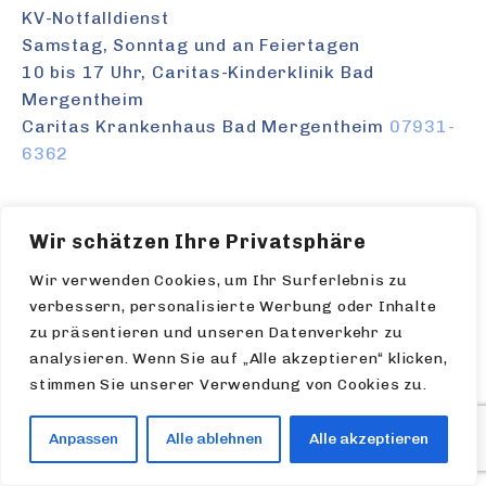
KV-Notfalldienst
Samstag, Sonntag und an Feiertagen
10 bis 17 Uhr, Caritas-Kinderklinik Bad
Mergentheim
Caritas Krankenhaus Bad Mergentheim
07931-
6362
Missioklinik Kinderklinik Würzburg
0931-7910
Wir schätzen Ihre Privatsphäre
Uniklinik Würzburg
0931-2010
Wir verwenden Cookies, um Ihr Surferlebnis zu
verbessern, personalisierte Werbung oder Inhalte
zu präsentieren und unseren Datenverkehr zu
Feuerwehr:
112
analysieren. Wenn Sie auf „Alle akzeptieren“ klicken,
Notarzt:
112
stimmen Sie unserer Verwendung von Cookies zu.
Arztlicher Bereitschaftsdienst:
116 117
Giftnotruf:
19 240
Anpassen
Alle ablehnen
Alle akzeptieren