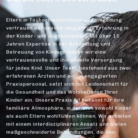
Eltern in Tauberbischofsheim und Umgebung
vertrauen auf unsere langjährige Erfahrung in
der Kinder- und Jugendmedizin. Mit über 15
Jahren Expertise in der Behandlung und
Betreuung von Kindern bieten wir eine
vertrauensvolle und individuelle Versorgung
für jedes Kind. Unser Team, bestehend aus zwei
erfahrenen Ärzten und einem engagierten
Praxispersonal, setzt sich mit Leidenschaft für
die Gesundheit und das Wohlbefinden Ihrer
Kinder ein. Unsere Praxis ist bekannt für ihre
familiäre Atmosphäre, in der sich sowohl Kinder
als auch Eltern wohlfühlen können. Wir arbeiten
mit einem interdisziplinären Ansatz und bieten
maßgeschneiderte Behandlungen, die den